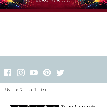
Úvod
»
O nás
»
Třetí sraz
Tak a už je to tady