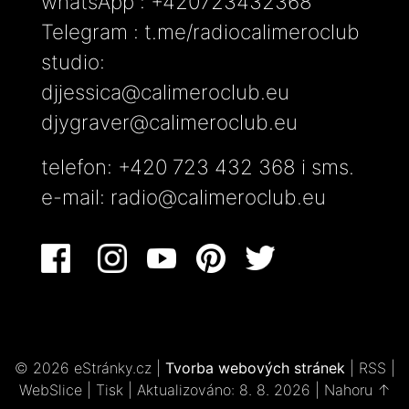
whatsApp : +420723432368
Telegram : t.me/radiocalimeroclub
studio:
djjessica@calimeroclub.eu
djygraver@calimeroclub.eu
telefon: +420 723 432 368 i sms.
e-mail:
radio@calimeroclub.eu
© 2026 eStránky.cz
|
Tvorba webových stránek
|
RSS
|
WebSlice
|
Tisk
|
Aktualizováno: 8. 8. 2026
|
Nahoru ↑