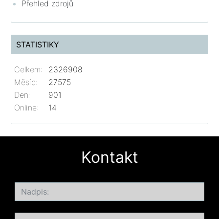
Přehled zdrojů
STATISTIKY
Celkem:
2326908
Měsíc:
27575
Den:
901
Online:
14
Kontakt