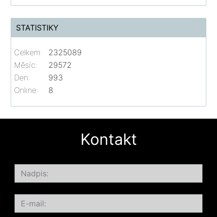
STATISTIKY
Celkem:
2325089
Měsíc:
29572
Den:
993
Online:
8
Kontakt