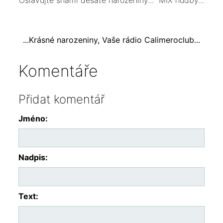
Oslavujte snámi desáté narozeniny... MIX hudby...
...Krásné narozeniny, Vaše rádio Calimeroclub...
Komentáře
Přidat komentář
Jméno:
Nadpis:
Text: