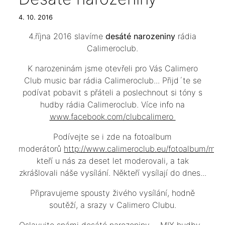
4. 10. 2016
4.října 2016 slavíme
desáté narozeniny
rádia
Calimeroclub.
K narozeninám jsme otevřeli pro Vás Calimero
Club music bar rádia Calimeroclub... Přijd´te se
podívat pobavit s přáteli a poslechnout si tóny s
hudby rádia Calimeroclub. Více info na
www.facebook.com/clubcalimero
Podívejte se i zde na fotoalbum
moderátorů
http://www.calimeroclub.eu/fotoalbum/mode
kteří u nás za deset let moderovali, a tak
zkrášlovali náše vysílání. Někteří vysílají do dnes...
Připravujeme spousty živého vysílání, hodně
soutěží, a srazy v Calimero Clubu.