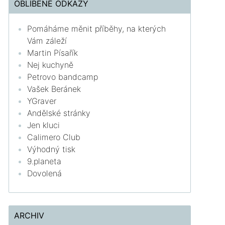
OBLÍBENÉ ODKAZY
Pomáháme měnit příběhy, na kterých
Vám záleží
Martin Písařík
Nej kuchyně
Petrovo bandcamp
Vašek Beránek
YGraver
Andělské stránky
Jen kluci
Calimero Club
Výhodný tisk
9.planeta
Dovolená
ARCHIV