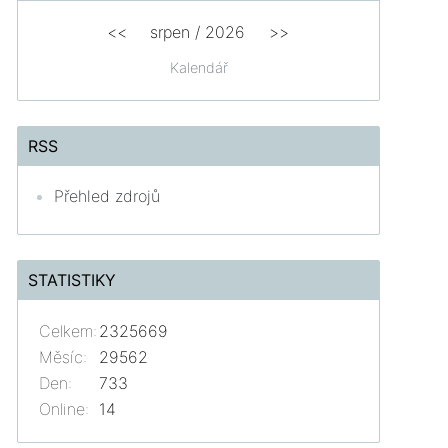
<<
srpen
/
2026
>>
Kalendář
RSS
Přehled zdrojů
STATISTIKY
Celkem:
2325669
Měsíc:
29562
Den:
733
Online:
14