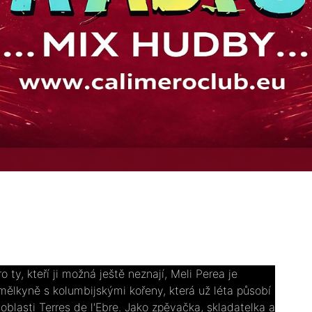
ro ty, kteří ji možná ještě neznají, Meli Perea je
mělkyně s kolumbijskými kořeny, která už léta působí
 oblasti Terres de l'Ebre. Jako zpěvačka, skladatelka a