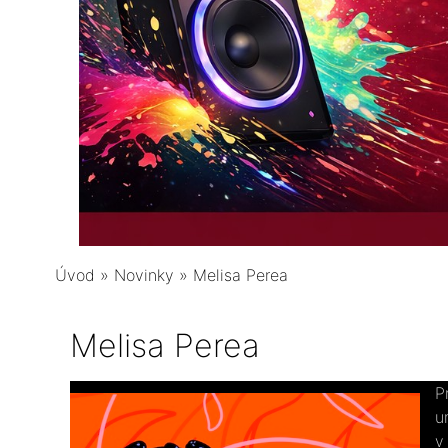
Úvod
»
Novinky
»
Melisa Perea
Melisa Perea
P
u
v