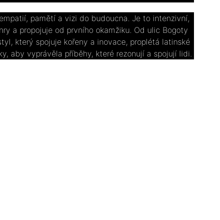
empatií, pamětí a vizi do budoucna. Je to intenzivní,
ánry a propojuje od prvního okamžiku. Od ulic Bogoty
yl, který spojuje kořeny a inovace, proplétá latinské
, aby vyprávěla příběhy, které rezonují a spojují lidi.