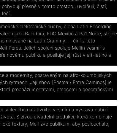
pohybují přesně v tomto prostoru: uvolňují, čistí,
 léčí.
erické elektronické hudby, člena Latin Recording
ivalech jako Bahidorá, EDC Mexico a Pa'l Norte, stejně
1, nominované na Latin Grammy — činí z této
li Perea. Jejich spojení spojuje Meliin vesmír s
 novému publiku a posiluje její růst v alt-latino a
ice a modernity, postaveným na afro-kolumbijských
kých rytmech. Její show [Prisma / Entre Caminos] je
která prochází identitami, emocemi a geografickými
i sdíleného narativního vesmíru a výstava nabízí
 života. S živou divadelní produkcí, která kombinuje
onické textury, Meli zve publikum, aby poslouchalo,