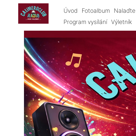
Úvod
Fotoalbum
Nalaďte 
Program vysílání
Výletník