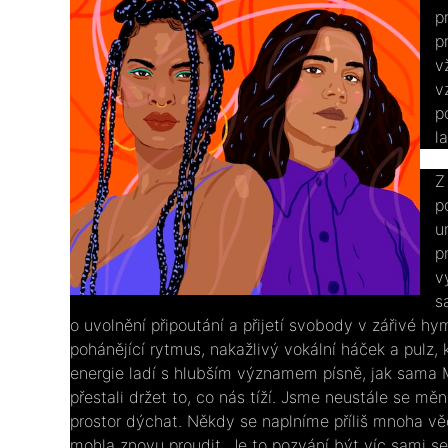
p
p
v
v
p
l
Z
p
u
p
v
s
o uvolnění připoutání a přijetí svobody v zářivé hy
pohánějící rytmus, nakažlivý vokální háček a pulz, 
energie ladí s hlubším významem písně, jak sama M
přestali držet to, co nás tíží. Jsme neustále se mě
prostor dýchat. Někdy se naplníme příliš mnoha věc
mohla znovu proudit. Je to pozvání být víc sami se 