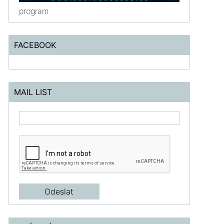
program
FACEBOOK
MAIL LIST