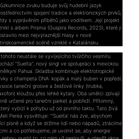
růzkumnice zvuku buduje svůj hudební jazyk
rostřednictvím spojení tradice a elektronických prvků,
ždy s vyprávěním příběhů jako vodítkem. Její projekt
znikl s albem Prisma (Guspira Records, 2023), které ji
ostavilo mezi nejvýraznější hlasy v nové
atinskoamerické scéně vzniklé v Katalánsku.
 tohoto neustále se vyvíjejícího tvůrčího vesmíru
ochází "Suelta", nový singl ve spolupráci s mexickou
mělkyní Pahua. Skladba kombinuje elektrotropické
rvky s champeta DNA: kopák a malý buben v popředí,
ysoce taneční groove a žesťové linky (trubka,
axofon) kloužou přes lehké kytary. Oba umělci zpívají
mně určené pro taneční parket a pobřeží. Přítomný,
který vybízí k pohybu už od prvního taktu. Tato živá
eli Perea vysvětluje: "'Suelta' nás zve, abychom
nící písně a když se držíme lidí nebo nápadů, ztrácíme
mi a co potřebujeme, je uvolnit se, aby energie
sebou, pustit to, co nám už neslouží, a otevřít okna,