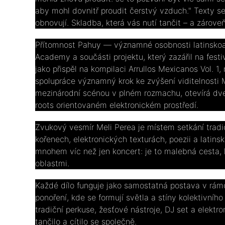
aby mohl dovnitř proudit čerstvý vzduch." Texty se 
obnovují. Skladba, která vás nutí tančit – a zároveň
Přítomnost Pahuy — významné osobnosti latinskoam
Academy a součásti projektu, který zazářil na fest
jako přispěl na kompilaci Arrullos Mexicanos Vol. 
spolupráce významný krok ke zvýšení viditelnosti Me
mezinárodní scénou v plném rozmachu, otevírá dveře
roots orientovaném elektronickém prostředí.
Zvukový vesmír Meli Perea je místem setkání trad
kořenech, elektronických texturách, poezii a latins
mnohem víc než jen koncert: je to malebná cesta, 
oblastmi.
Každé dílo funguje jako samostatná postava v rámc
ponoření, kde se formují světla a stíny kolektivního
tradiční perkuse, žesťové nástroje, DJ set a elektr
tančilo a cítilo se společně.