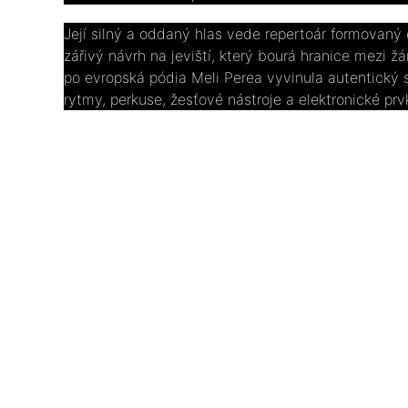
Její silný a oddaný hlas vede repertoár formovaný 
zářivý návrh na jeviští, který bourá hranice mezi ž
po evropská pódia Meli Perea vyvinula autentický st
rytmy, perkuse, žesťové nástroje a elektronické prvky