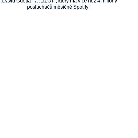
„David Guetta“, a „LIZOT“, který má více než 4 miliony
posluchačů měsíčně Spotify!