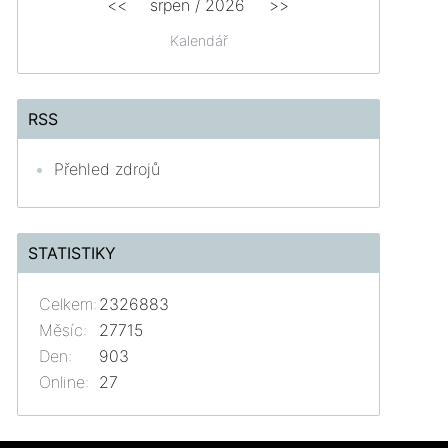
<<
srpen
/
2026
>>
Kalendář
RSS
Přehled zdrojů
STATISTIKY
Celkem:
2326883
Měsíc:
27715
Den:
903
Online:
27