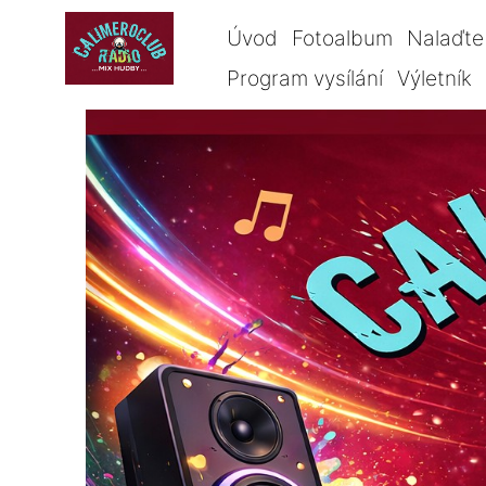
Úvod
Fotoalbum
Nalaďte 
Program vysílání
Výletník