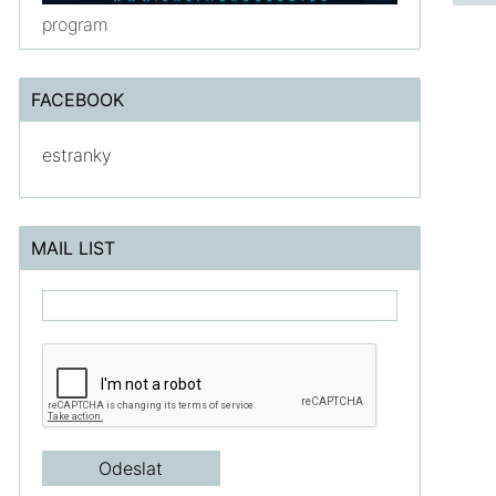
program
FACEBOOK
estranky
MAIL LIST