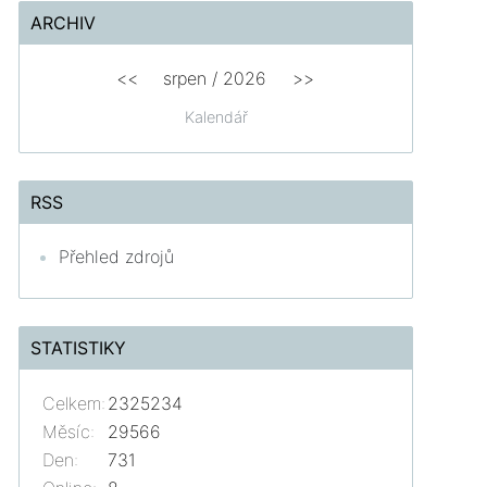
ARCHIV
<<
srpen
/
2026
>>
Kalendář
RSS
Přehled zdrojů
STATISTIKY
Celkem:
2325234
Měsíc:
29566
Den:
731