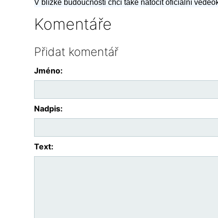
V blízké budoucnosti chci také natočit oficiální vedeok
Komentáře
Přidat komentář
Jméno:
Nadpis:
Text: