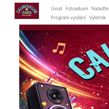
Úvod
Fotoalbum
Nalaďte 
Program vysílání
Výletník