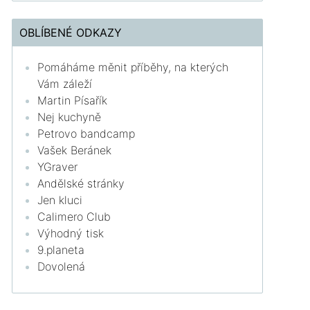
OBLÍBENÉ ODKAZY
Pomáháme měnit příběhy, na kterých
Vám záleží
Martin Písařík
Nej kuchyně
Petrovo bandcamp
Vašek Beránek
YGraver
Andělské stránky
Jen kluci
Calimero Club
Výhodný tisk
9.planeta
Dovolená