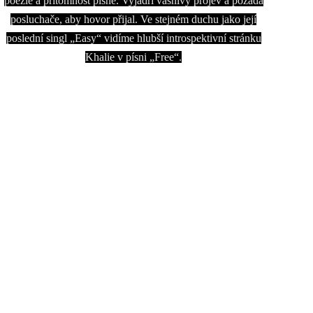
poezie a přítomnost písně.
Vyjádří vášnivý projev a požádá
posluchače, aby hovor přijal.
Ve stejném duchu jako její
poslední singl „Easy“ vidíme hlubší introspektivní stránku
Khalie v písni „Free“.