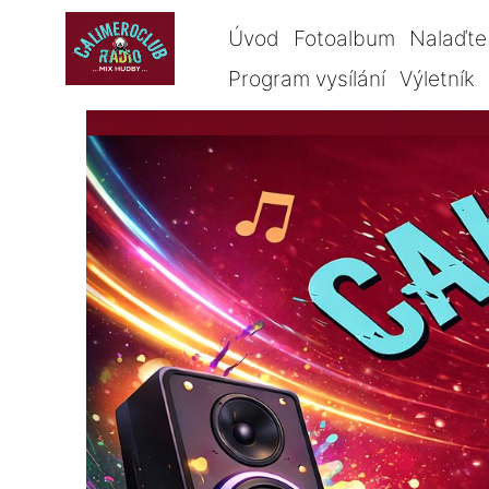
Úvod
Fotoalbum
Nalaďte 
Program vysílání
Výletník