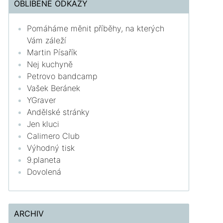
OBLÍBENÉ ODKAZY
Pomáháme měnit příběhy, na kterých
Vám záleží
Martin Písařík
Nej kuchyně
Petrovo bandcamp
Vašek Beránek
YGraver
Andělské stránky
Jen kluci
Calimero Club
Výhodný tisk
9.planeta
Dovolená
ARCHIV