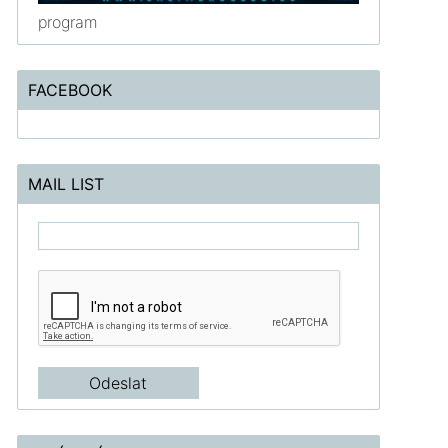
program
FACEBOOK
MAIL LIST