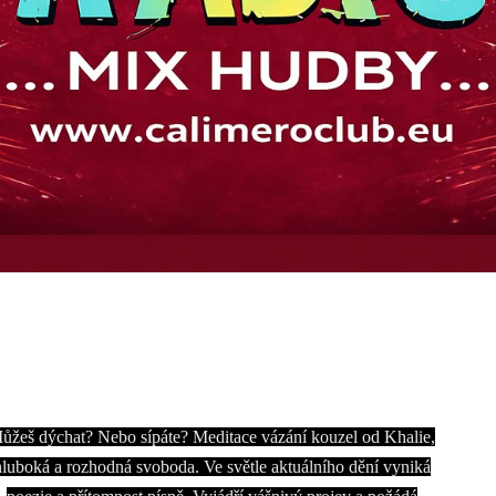
ůžeš dýchat?
Nebo sípáte?
Meditace vázání kouzel od Khalie,
hluboká a rozhodná svoboda.
Ve světle aktuálního dění vyniká