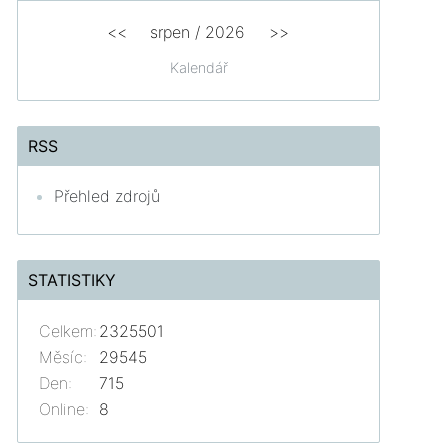
<<
srpen
/
2026
>>
Kalendář
RSS
Přehled zdrojů
STATISTIKY
Celkem:
2325501
Měsíc:
29545
Den:
715
Online:
8