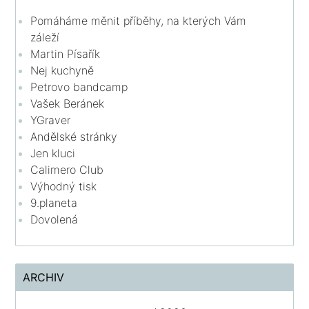
Pomáháme měnit příběhy, na kterých Vám
záleží
Martin Písařík
Nej kuchyně
Petrovo bandcamp
Vašek Beránek
YGraver
Andělské stránky
Jen kluci
Calimero Club
Výhodný tisk
9.planeta
Dovolená
ARCHIV