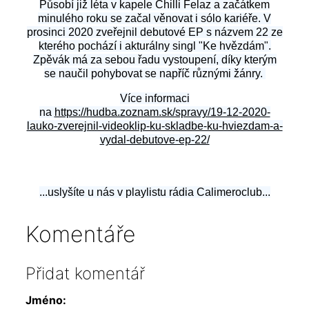
Působí již léta v kapele Chilli Felaz a začátkem
minulého roku se začal věnovat i sólo kariéře.
V
prosinci 2020 zveřejnil debutové EP s názvem 22 ze
kterého pochází i akturálny singl "Ke hvězdám".
Zpěvák má za sebou řadu vystoupení, díky kterým
se naučil pohybovat se napříč různými žánry.
Více informaci
na
https://hudba.zoznam.sk/spravy/19-12-2020-
lauko-zverejnil-videoklip-ku-skladbe-ku-hviezdam-a-
vydal-debutove-ep-22/
...uslyšíte u nás v playlistu rádia Calimeroclub...
Komentáře
Přidat komentář
Jméno: