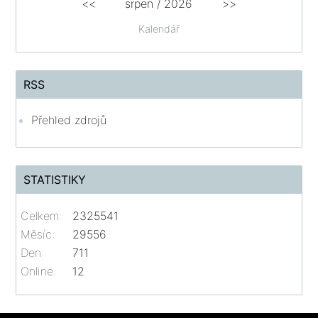
<<
srpen
/
2026
>>
Kalendář
RSS
Přehled zdrojů
STATISTIKY
Celkem:
2325541
Měsíc:
29556
Den:
711
Online:
12