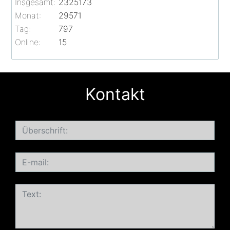
Insgesamt:
2325173
Monat:
29571
Tag:
797
Online:
15
Kontakt