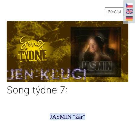
Přečíst
Song týdne 7:
JASMIN "žár"