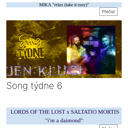
MIKA "relax (take it easy)"
Přečíst
Song týdne 6
LORDS OF THE LOST x SALTATIO MORTIS
"i'm a daimond"