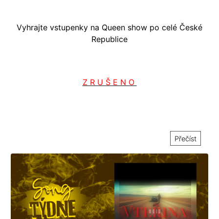
Vyhrajte vstupenky na Queen show po celé České
Republice
Z R U Š E N O
Přečíst