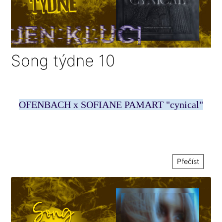
Song týdne 10
OFENBACH x SOFIANE PAMART "cynical"
Přečíst