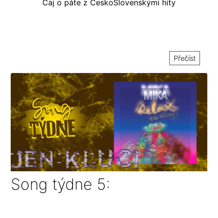
Čaj o páte z ČeskoSlovenskými hity
Přečíst
Song týdne 5: